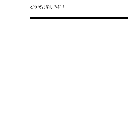
どうぞお楽しみに！