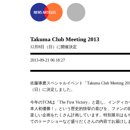
Takuma Club Meeting 2013
12月8日（日）に開催決定
2013-09-21 06:18:27
佐藤琢磨スペシャルイベント「Takuma Club Meeting
（日）に決定しました。
今年のTCMは「The First Victory」と題し、イ
本人初優勝！』という歴史的快挙の喜びを、ファンの
楽しい企画をたくさん計画しています。特別展示はも
てのトークショーなど盛りだくさんの内容でお届けし