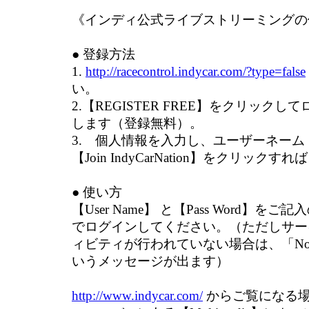
《インディ公式ライブストリーミングの
● 登録方法
1.
http://racecontrol.indycar.com/?type=false
い。
2.【REGISTER FREE】をクリック
します（登録無料）。
3. 個人情報を入力し、ユーザーネー
【Join IndyCarNation】をクリック
● 使い方
【User Name】 と【Pass Word】をご記
でログインしてください。（ただしサー
ィビティが行われていない場合は、「No current
いうメッセージが出ます）
http://www.indycar.com/
からご覧になる