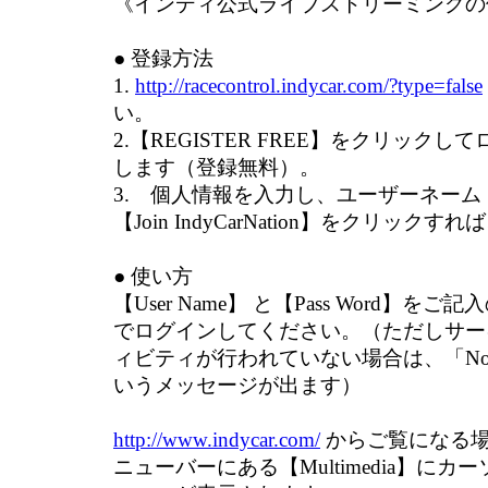
《インディ公式ライブストリーミングの
● 登録方法
1.
http://racecontrol.indycar.com/?type=false
い。
2.【REGISTER FREE】をクリック
します（登録無料）。
3. 個人情報を入力し、ユーザーネー
【Join IndyCarNation】をクリック
● 使い方
【User Name】 と【Pass Word】をご記
でログインしてください。（ただしサー
ィビティが行われていない場合は、「No current
いうメッセージが出ます）
http://www.indycar.com/
からご覧になる
ニューバーにある【Multimedia】に