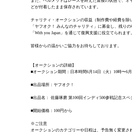
また、ヘルメットはレースを終えた直後の状態で、オ
どが付着したまま保存されています。
チャリティ・オークションの収益（制作費や経費を除い
「ヤフオク！ みんなのチャリティ」に募金し、残りの
「With you Japan」を通じて復興支援に役立てられます
皆様からの温かいご協力をお待ちしております。
【オークションの詳細】
■オークション期間：日本時間6月14日（火）10時〜6月2
■出品場所：ヤフオク！
■出品名： 佐藤琢磨 第100回インディ500参戦記念ス
■開始価格：100円から
※ご注意
オークションのカテゴリーや日程は、予告無く変更さ