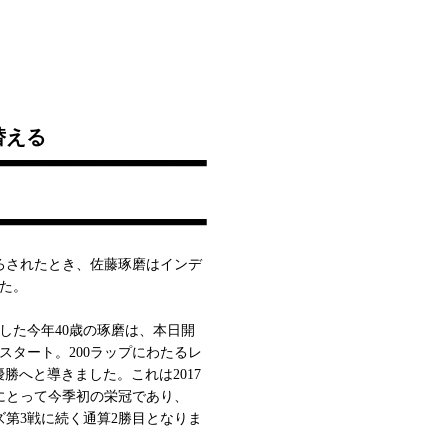
替える
ろされたとき、佐藤琢磨はインデ
た。
した今年40歳の琢磨は、本日開
らスタート。200ラップにわたるレ
ondaを優勝へと導きました。これは2017
にとって今季初の栄冠であり、
ズ第3戦に続く通算2勝目となりま