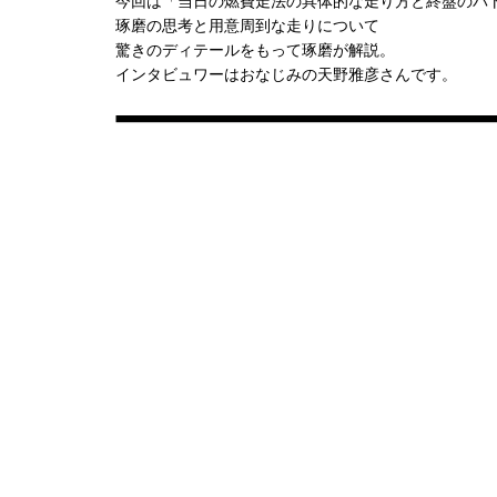
今回は「当日の燃費走法の具体的な走り方と終盤のバ
琢磨の思考と用意周到な走りについて
驚きのディテールをもって琢磨が解説。
インタビュワーはおなじみの天野雅彦さんです。