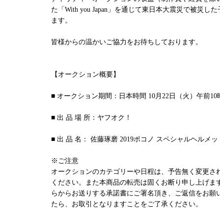
た「With you Japan」を通じて東日本大震災で被
ます。
皆様からの温かいご協力をお待ちしております。
【オークション概要】
■ オークション期間：日本時間 10月22日（火）午前10
■ 出 品 場 所：ヤフオク！
■ 出 品 名： 佐藤琢磨 2019ポコノ スペシャルヘルメッ
※ご注意
オークションのカテゴリーや日程は、予告無く変更さ
ください。また本商品の転売は固くお断り申し上げま
らからお送りする承諾書にご署名頂き、ご返信をお願
たら、お取引となりますことをご了承ください。