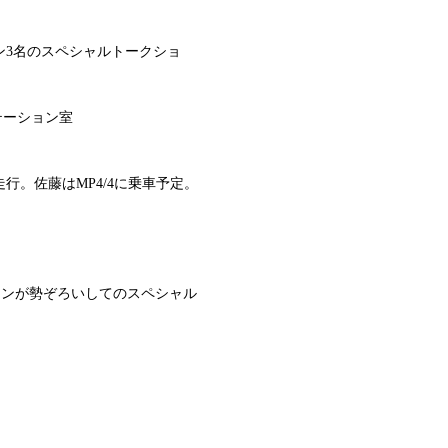
ン3名のスペシャルトークショ
テーション室
ン走行。佐藤はMP4/4に乗車予定。
選手とマシンが勢ぞろいしてのスペシャル