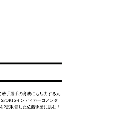
て若手選手の育成にも尽力する元
SPORTSインディカーコメンタ
0を2度制覇した佐藤琢磨に挑む！