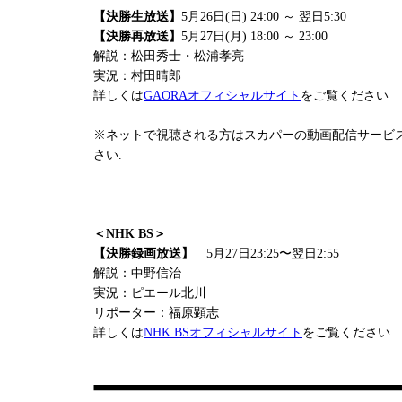
【決勝生放送】
5月26日(日) 24:00 ～ 翌日5:30
【決勝再放送】
5月27日(月) 18:00 ～ 23:00
解説：松田秀士・松浦孝亮
実況：村田晴郎
詳しくは
GAORAオフィシャルサイト
をご覧ください
※ネットで視聴される方はスカパーの動画配信サービ
さい.
＜NHK BS＞
【決勝録画放送】
5月27日23:25〜翌日2:55
解説：中野信治
実況：ピエール北川
リポーター：福原顕志
詳しくは
NHK BSオフィシャルサイト
をご覧ください