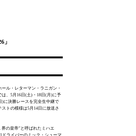
26」
イホール・レターマン・ラニガン・
は、5月16日(土)・18日(月)に予
(日)に決勝レースを完全生中継で
テストの模様は5月14日に放送さ
１界の皇帝”と呼ばれたミハエ
1ドライバーのミック・シューマ