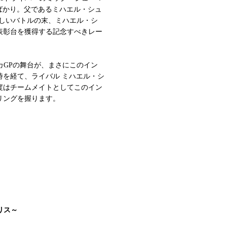
ばかり。父であるミハエル・シュ
で激しいバトルの末、ミハエル・シ
表彰台を獲得する記念すべきレー
カGPの舞台が、まさにこのイン
時を経て、ライバル ミハエル・シ
度はチームメイトとしてこのイン
リングを握ります。
リス～