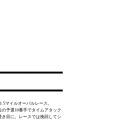
.5マイルオーバルレース。
の予選10番手でタイムアタック
憂き目に。レースでは挽回してシ