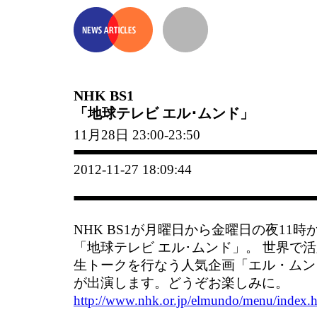
NHK BS1
「地球テレビ エル･ムンド」
11月28日 23:00-23:50
2012-11-27 18:09:44
NHK BS1が月曜日から金曜日の夜11
「地球テレビ エル･ムンド」。 世界で
生トークを行なう人気企画「エル・ムン
が出演します。どうぞお楽しみに。
http://www.nhk.or.jp/elmundo/menu/index.