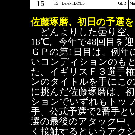
15
15
Derek HAYES
GBR
Ma
佐藤琢磨、初日の予選を
どんよりした曇り空、
18℃。今年で48回目を
ＧＰの第1日目は、例年
いコンディションのも
た。イギリスＦ３選手
ンのタイトルを手にこ
に挑んだ佐藤琢磨は、
ションでいずれもトップ
手、公式予選で2番手と
選の最後のアタック中
く接触するというアク