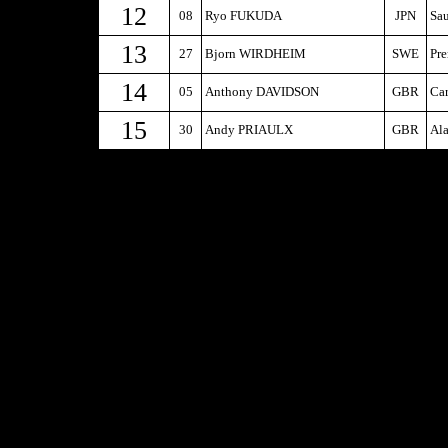
12
08
Ryo FUKUDA
JPN
Sau
13
27
Bjorn WIRDHEIM
SWE
Pr
14
05
Anthony DAVIDSON
GBR
Car
15
30
Andy PRIAULX
GBR
Al