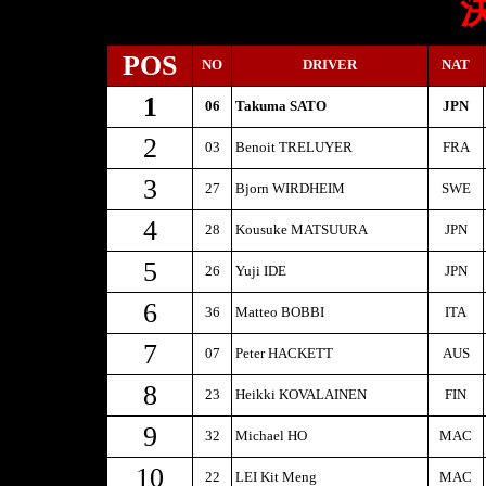
POS
NO
DRIVER
NAT
1
06
Takuma SATO
JPN
2
03
Benoit TRELUYER
FRA
3
27
Bjorn WIRDHEIM
SWE
4
28
Kousuke MATSUURA
JPN
5
26
Yuji IDE
JPN
6
36
Matteo BOBBI
ITA
7
07
Peter HACKETT
AUS
8
23
Heikki KOVALAINEN
FIN
9
32
Michael HO
MAC
10
22
LEI Kit Meng
MAC