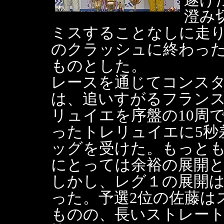
澄み
ミスすることなしに走
のクラッシュに終わっ
ものとした。
レースを通じてコンス
は、追いすがるフラン
リュイエを序盤の10周
ったトレリュイエに5秒
ッグを受けた。もっと
にとっては余裕の展開
しかし、レグ１の展開
った。予選2位の佐藤は
ものの、長いストレー