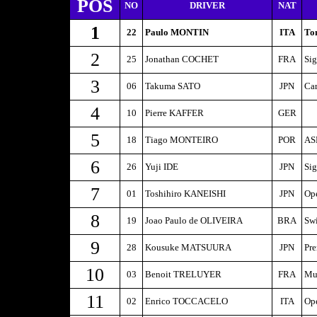
POS
NO
DRIVER
NAT
1
22
Paulo MONTIN
ITA
To
2
25
Jonathan COCHET
FRA
Sig
3
06
Takuma SATO
JPN
Car
4
10
Pierre KAFFER
GER
5
18
Tiago MONTEIRO
POR
AS
6
26
Yuji IDE
JPN
Sig
7
01
Toshihiro KANEISHI
JPN
Op
8
19
Joao Paulo de OLIVEIRA
BRA
Sw
9
28
Kousuke MATSUURA
JPN
Pr
10
03
Benoit TRELUYER
FRA
Mu
11
02
Enrico TOCCACELO
ITA
Op