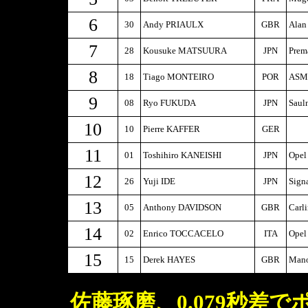
6
30
Andy PRIAULX
GBR
Alan
7
28
Kousuke MATSUURA
JPN
Prem
8
18
Tiago MONTEIRO
POR
ASM-
9
08
Ryo FUKUDA
JPN
Saul
10
10
Pierre KAFFER
GER
11
01
Toshihiro KANEISHI
JPN
Opel
12
26
Yuji IDE
JPN
Sign
13
05
Anthony DAVIDSON
GBR
Carl
14
02
Enrico TOCCACELO
ITA
Opel
15
15
Derek HAYES
GBR
Mano
佐藤琢磨、0.079秒差