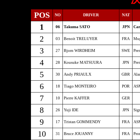
POS
NO
DRIVER
NAT
1
06
Takuma SATO
JPN
Car
2
03
Benoit TRELUYER
FRA
Mug
3
27
Bjorn WIRDHEIM
SWE
Pre
4
28
Kousuke MATSUURA
JPN
Pre
5
30
Andy PRIAULX
GBR
Ala
6
18
Tiago MONTEIRO
POR
ASM
7
10
Pierre KAFFER
GER
8
26
Yuji IDE
JPN
Sig
9
17
Tristan GOMMENDY
FRA
ASM
10
31
Bruce JOUANNY
FRA
Pro