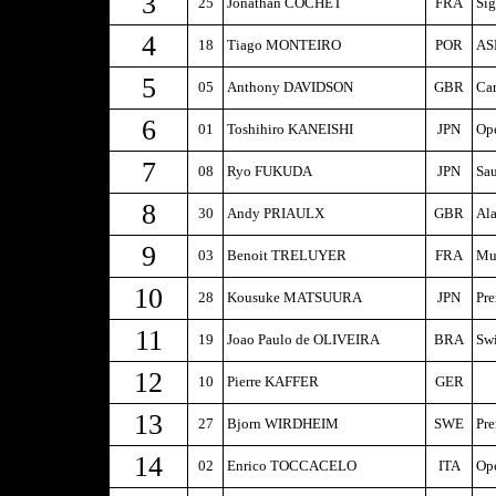
3
25
Jonathan COCHET
FRA
Sig
4
18
Tiago MONTEIRO
POR
AS
5
05
Anthony DAVIDSON
GBR
Car
6
01
Toshihiro KANEISHI
JPN
Op
7
08
Ryo FUKUDA
JPN
Sau
8
30
Andy PRIAULX
GBR
Al
9
03
Benoit TRELUYER
FRA
Mu
10
28
Kousuke MATSUURA
JPN
Pr
11
19
Joao Paulo de OLIVEIRA
BRA
Sw
12
10
Pierre KAFFER
GER
13
27
Bjorn WIRDHEIM
SWE
Pr
14
02
Enrico TOCCACELO
ITA
Op