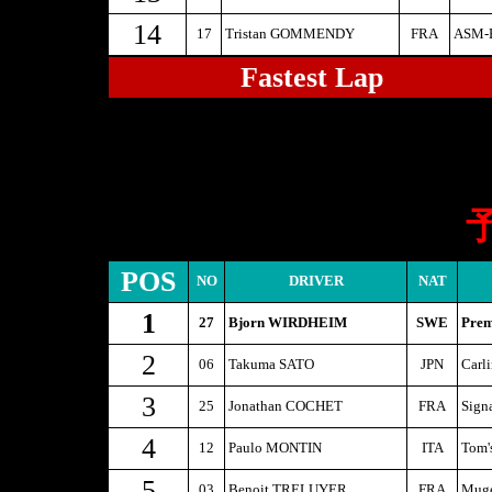
14
17
Tristan GOMMENDY
FRA
ASM-E
Fastest Lap
POS
NO
DRIVER
NAT
1
27
Bjorn WIRDHEIM
SWE
Prem
2
06
Takuma SATO
JPN
Carl
3
25
Jonathan COCHET
FRA
Sign
4
12
Paulo MONTIN
ITA
Tom'
5
03
Benoit TRELUYER
FRA
Muge