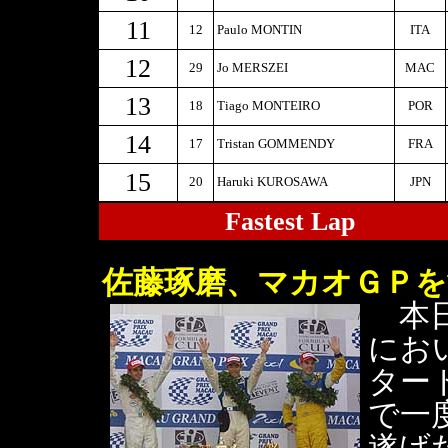
11
12
Paulo MONTIN
ITA
12
29
Jo MERSZEI
MAC
13
18
Tiago MONTEIRO
POR
14
17
Tristan GOMMENDY
FRA
15
20
Haruki KUROSAWA
JPN
Fastest Lap
佐藤琢磨、マカオＧＰを
本日
にお
ター
で一
遂げ