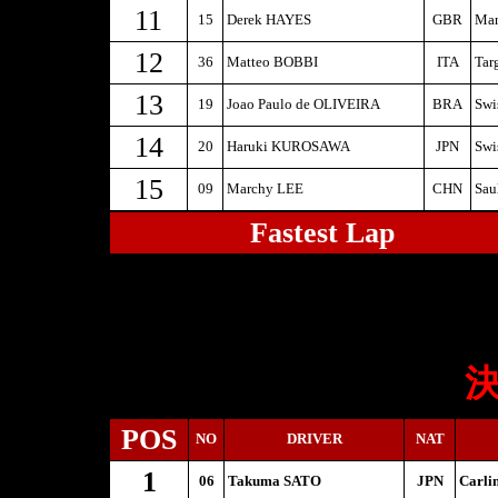
11
15
Derek HAYES
GBR
Man
12
36
Matteo BOBBI
ITA
Tar
13
19
Joao Paulo de OLIVEIRA
BRA
Swi
14
20
Haruki KUROSAWA
JPN
Swi
15
09
Marchy LEE
CHN
Sau
Fastest Lap
決
POS
NO
DRIVER
NAT
1
06
Takuma SATO
JPN
Carli