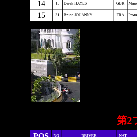
14
15
Derek HAYES
GBR
Mano
15
31
Bruce JOUANNY
FRA
Prom
第2
POS
NO
DRIVER
NAT