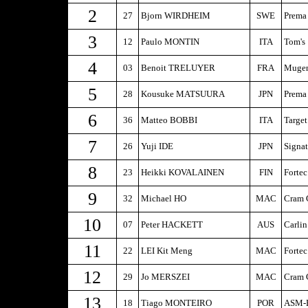
2
27
Bjorn WIRDHEIM
SWE
Prema
3
12
Paulo MONTIN
ITA
Tom's
4
03
Benoit TRELUYER
FRA
Mugen
5
28
Kousuke MATSUURA
JPN
Prema
6
36
Matteo BOBBI
ITA
Targe
7
26
Yuji IDE
JPN
Signa
8
23
Heikki KOVALAINEN
FIN
Fortec
9
32
Michael HO
MAC
Cram 
10
07
Peter HACKETT
AUS
Carlin
11
22
LEI Kit Meng
MAC
Fortec
12
29
Jo MERSZEI
MAC
Cram 
13
18
Tiago MONTEIRO
POR
ASM-E