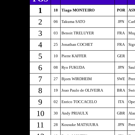
1
18
Tiago MONTEIRO
POR
ASM
2
06
Takuma SATO
JPN
Car
3
03
Benoit TRELUYER
FRA
Mug
4
25
Jonathan COCHET
FRA
Sig
5
10
Pierre KAFFER
GER
6
08
Ryo FUKUDA
JPN
Sau
7
27
Bjorn WIRDHEIM
SWE
Pre
8
19
Joao Paulo de OLIVEIRA
BRA
Swi
9
02
Enrico TOCCACELO
ITA
Ope
10
30
Andy PRIAULX
GBR
Ala
11
28
Kousuke MATSUURA
JPN
Pre