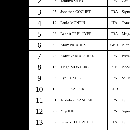
2
06
Takuma SATO
JPN
Carl
3
25
Jonathan COCHET
FRA
Sign
4
12
Paulo MONTIN
ITA
Tom'
5
03
Benoit TRELUYER
FRA
Muge
6
30
Andy PRIAULX
GBR
Alan
7
28
Kousuke MATSUURA
JPN
Prem
8
18
Tiago MONTEIRO
POR
ASM-
9
08
Ryo FUKUDA
JPN
Saul
10
10
Pierre KAFFER
GER
11
01
Toshihiro KANEISHI
JPN
Opel
12
26
Yuji IDE
JPN
Sign
13
02
Enrico TOCCACELO
ITA
Opel