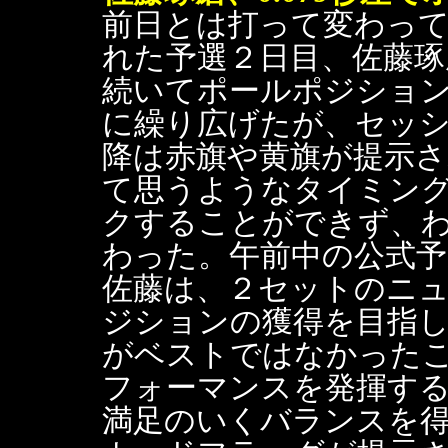
前日とは打って変わっ
れた予選２日目、佐藤琢
続いてポールポジショ
に繰り広げたが、セッ
降は赤旗や黄旗が提示
て思うようなタイミン
クすることができず、わず
わった。午前中の公式予
佐藤は、２セットのニ
ジションの獲得を目指
がベストではなかった
フォーマンスを発揮する
満足のいくバランスを