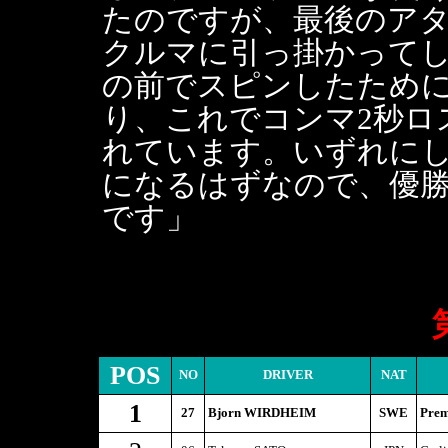
たのですが、最後のア
クルマに引っ掛かって
の前でスピンしたため
り、これでコンマ2秒ロ
れています。いずれに
になるはずなので、優
です」
POS
NO
DRIVER
NAT
1
27
Bjorn WIRDHEIM
SWE
Prem