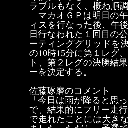
ラブルもなく、概ね順
マカオＧＰは明日の午
ィスを行なった後、午後
日行なわれた１回目の
ーティンググリッドを決定
の10時15分に第１レグ
ト、第２レグの決勝結
ーを決定する。
佐藤琢磨のコメント
「今日は雨が降ると思
で、結果的にフリー走
で走れたことには大き