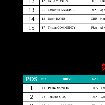
12
12
Paulo MONTIN
ITA
Tom
13
01
Toshihiro KANEISHI
JPN
Ope
14
15
Derek HAYES
GBR
Man
15
17
Tristan GOMMENDY
FRA
ASM
POS
NO
DRIVER
NAT
1
12
Paulo MONTIN
ITA
To
2
06
Takuma SATO
JPN
Car