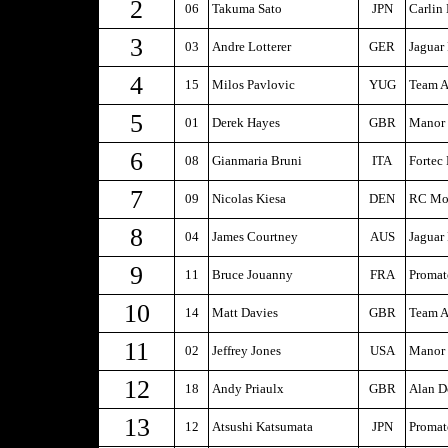
2
06
Takuma Sato
JPN
Carlin
3
03
Andre Lotterer
GER
Jaguar
4
15
Milos Pavlovic
YUG
Team A
5
01
Derek Hayes
GBR
Manor 
6
08
Gianmaria Bruni
ITA
Fortec
7
09
Nicolas Kiesa
DEN
RC Mot
8
04
James Courtney
AUS
Jaguar
9
11
Bruce Jouanny
FRA
Proma
10
14
Matt Davies
GBR
Team A
11
02
Jeffrey Jones
USA
Manor 
12
18
Andy Priaulx
GBR
Alan D
13
12
Atsushi Katsumata
JPN
Proma