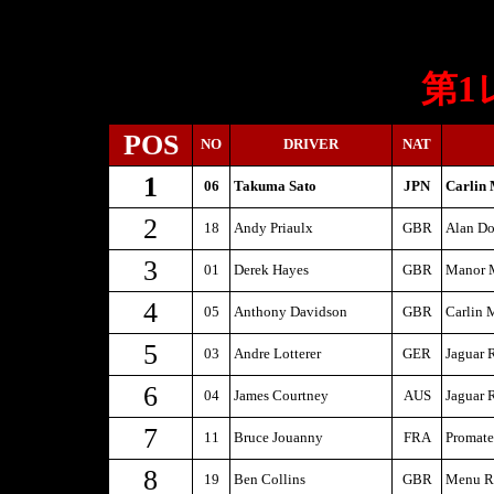
第1
POS
NO
DRIVER
NAT
1
06
Takuma Sato
JPN
Carlin 
2
18
Andy Priaulx
GBR
Alan Do
3
01
Derek Hayes
GBR
Manor M
4
05
Anthony Davidson
GBR
Carlin 
5
03
Andre Lotterer
GER
Jaguar 
6
04
James Courtney
AUS
Jaguar 
7
11
Bruce Jouanny
FRA
Promat
8
19
Ben Collins
GBR
Menu Re