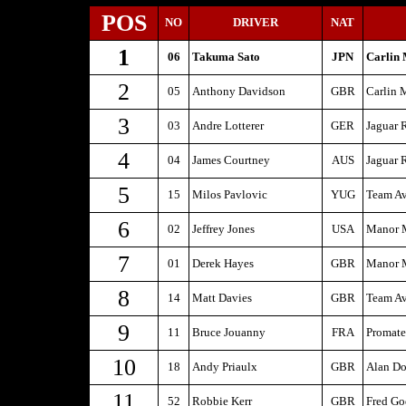
POS
NO
DRIVER
NAT
1
06
Takuma Sato
JPN
Carlin 
2
05
Anthony Davidson
GBR
Carlin 
3
03
Andre Lotterer
GER
Jaguar 
4
04
James Courtney
AUS
Jaguar 
5
15
Milos Pavlovic
YUG
Team Av
6
02
Jeffrey Jones
USA
Manor M
7
01
Derek Hayes
GBR
Manor M
8
14
Matt Davies
GBR
Team Av
9
11
Bruce Jouanny
FRA
Promat
10
18
Andy Priaulx
GBR
Alan Do
11
52
Robbie Kerr
GBR
Fred Go