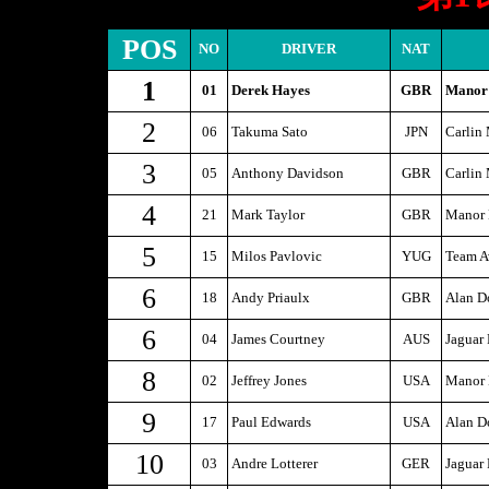
POS
NO
DRIVER
NAT
1
01
Derek Hayes
GBR
Manor
2
06
Takuma Sato
JPN
Carlin
3
05
Anthony Davidson
GBR
Carlin
4
21
Mark Taylor
GBR
Manor 
5
15
Milos Pavlovic
YUG
Team A
6
18
Andy Priaulx
GBR
Alan D
6
04
James Courtney
AUS
Jaguar
8
02
Jeffrey Jones
USA
Manor 
9
17
Paul Edwards
USA
Alan D
10
03
Andre Lotterer
GER
Jaguar