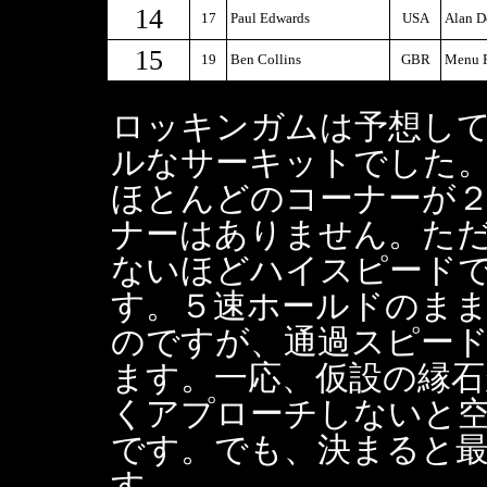
14
17
Paul Edwards
USA
Alan D
15
19
Ben Collins
GBR
Menu R
ロッキンガムは予想し
ルなサーキットでした
ほとんどのコーナーが
ナーはありません。ただ
ないほどハイスピード
す。５速ホールドのま
のですが、通過スピードは
ます。一応、仮設の縁
くアプローチしないと
です。でも、決まると
す。