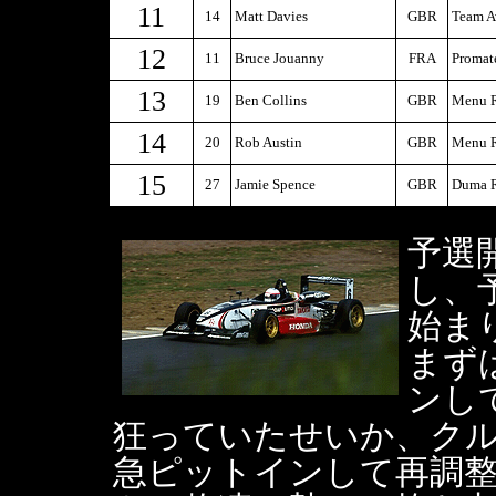
11
14
Matt Davies
GBR
Team A
12
11
Bruce Jouanny
FRA
Proma
13
19
Ben Collins
GBR
Menu R
14
20
Rob Austin
GBR
Menu R
15
27
Jamie Spence
GBR
Duma R
予選
し、
始ま
まず
ンし
狂っていたせいか、ク
急ピットインして再調