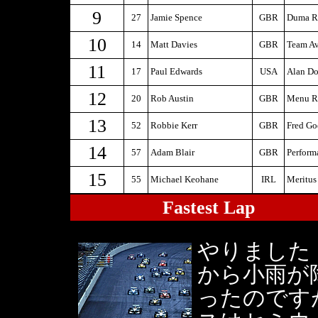
9
27
Jamie Spence
GBR
Duma R
10
14
Matt Davies
GBR
Team Av
11
17
Paul Edwards
USA
Alan Do
12
20
Rob Austin
GBR
Menu Re
13
52
Robbie Kerr
GBR
Fred Go
14
57
Adam Blair
GBR
Perform
15
55
Michael Keohane
IRL
Meritus
Fastest Lap
やりました
から小雨が
ったのです