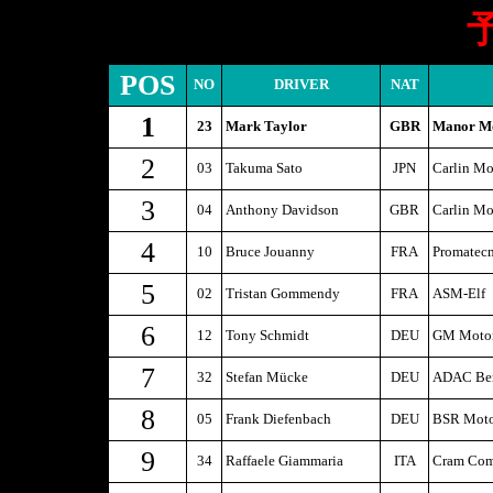
POS
NO
DRIVER
NAT
1
23
Mark Taylor
GBR
Manor Mo
2
03
Takuma Sato
JPN
Carlin Mo
3
04
Anthony Davidson
GBR
Carlin Mo
4
10
Bruce Jouanny
FRA
Promatec
5
02
Tristan Gommendy
FRA
ASM-Elf
6
12
Tony Schmidt
DEU
GM Motor
7
32
Stefan Mücke
DEU
ADAC Ber
8
05
Frank Diefenbach
DEU
BSR Moto
9
34
Raffaele Giammaria
ITA
Cram Com