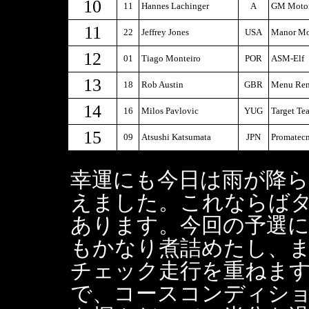
10
11
Hannes Lachinger
A
GM Motor
11
22
Jeffrey Jones
USA
Manor Mo
12
01
Tiago Monteiro
POR
ASM-Elf
13
18
Rob Austin
GBR
Menu Rena
14
16
Milos Pavlovic
YUG
Target Te
15
09
Atsushi Katsumata
JPN
Promatec
幸運にも今日は雨が降
えました。これならば
あります。今回の予選
もかなり煮詰めたし、
チェック走行を重ねま
で、コースコンディシ