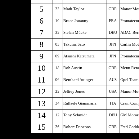
5
23
Mark Taylor
GBR
Manor Mot
6
10
Bruce Jouanny
FRA
Promatec
7
32
Stefan Mücke
DEU
ADAC Berl
8
03
Takuma Sato
JPN
Carlin Mot
9
09
Atsushi Katsumata
JPN
Promatec
10
18
Rob Austin
GBR
Menu Rena
11
06
Bernhard Auinger
AUS
Opel Team
12
22
Jeffrey Jones
USA
Manor Mot
13
34
Raffaele Giammaria
ITA
Cram Comp
14
12
Tony Schmidt
DEU
GM Motors
15
26
Robert Dooebos
GBR
Fred Godd