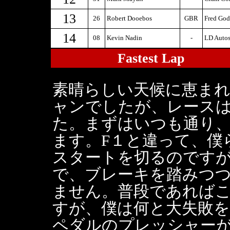
13
26
Robert Dooebos
GBR
Fred God
14
08
Kevin Nadin
-
LD Autos
Fastest Lap
素晴らしい天候に恵ま
ャンでしたが、レース
た。まずはいつも通り
ます。F１と違って、僕
スタートを切るのです
で、ブレーキを踏みつ
ません。普段であれば
すが、僕は何と大失敗
ペダルのプレッシャー