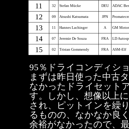
11
32
Stefan Mücke
DEU
ADAC Berl
12
09
Atsushi Katsumata
JPN
Promatec
13
11
Hannes Lachinger
A
GM Motor
14
07
Jeremie De Souza
FRA
LD Autosp
15
02
Tristan Gommendy
FRA
ASM-Elf
95％ドライコンディシ
まずは昨日使った中古
なかったドライセット
す。しかし、想像以上
され、ピットインを繰
るものの、なかなか良
余裕がなかったので、