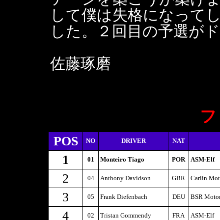
して僕は失格になって
した。２回目の予選が
佐藤琢磨
フ
POS
NO
DRIVER
NAT
1
01
Monteiro Tiago
POR
ASM-Elf
2
04
Anthony Davidson
GBR
Carlin Mot
3
05
Frank Diefenbach
DEU
BSR Motor
4
02
Tristan Gommendy
FRA
ASM-Elf