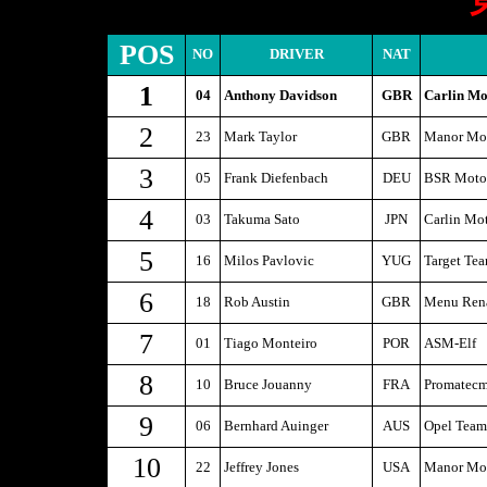
POS
NO
DRIVER
NAT
1
04
Anthony Davidson
GBR
Carlin Mo
2
23
Mark Taylor
GBR
Manor Mot
3
05
Frank Diefenbach
DEU
BSR Motor
4
03
Takuma Sato
JPN
Carlin Mot
5
16
Milos Pavlovic
YUG
Target Te
6
18
Rob Austin
GBR
Menu Rena
7
01
Tiago Monteiro
POR
ASM-Elf
8
10
Bruce Jouanny
FRA
Promatec
9
06
Bernhard Auinger
AUS
Opel Tea
10
22
Jeffrey Jones
USA
Manor Mot