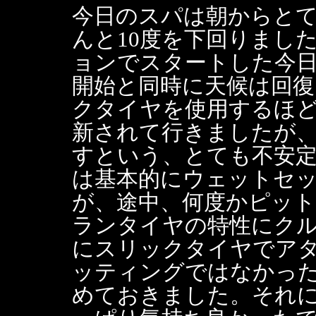
今日のスパは朝からと
んと10度を下回りまし
ョンでスタートした今
開始と同時に天候は回
クタイヤを使用するほ
新されて行きましたが
すという、とても不安
は基本的にウェットセ
が、途中、何度かピッ
ランタイヤの特性にク
にスリックタイヤでア
ッティングではなかっ
めておきました。それ