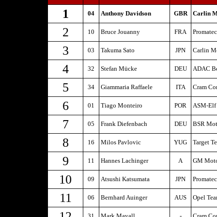
1
04
Anthony Davidson
GBR
Carlin M
2
10
Bruce Jouanny
FRA
Promate
3
03
Takuma Sato
JPN
Carlin M
4
32
Stefan Mücke
DEU
ADAC Be
5
34
Giammaria Raffaele
ITA
Cram Co
6
01
Tiago Monteiro
POR
ASM-Elf
7
05
Frank Diefenbach
DEU
BSR Mot
8
16
Milos Pavlovic
YUG
Target T
9
11
Hannes Lachinger
A
GM Moto
10
09
Atsushi Katsumata
JPN
Promate
11
06
Bernhard Auinger
AUS
Opel Te
12
31
Mark Mayall
-
Cram Co