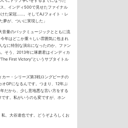
ついにトップ争いをするまでになった
ース、インディ500で見せたファイナル
けた栄冠……。そしてAJフォイト・レ
た夢が、ついに実現した」
えば、大音量のバックミュージックとともに流
、今年はどこか重々しい雰囲気に包まれ
んなに特別な演出になったのか、ファン
。そう、2013年に琢磨君はインディカ
irst Victory”というサブタイトル
ィカー・シリーズ第3戦ロングビーチの
カオGPになるんです。つまり、12年ぶ
02年だから、少し意地悪な言い方をする
けです。私がいうのも変ですが、ホン
、私、大谷達也です。どうぞよろしくお