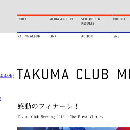
.03.06)
)