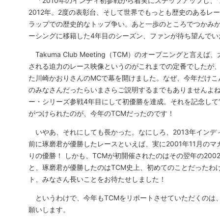
「2010年のインディ初参戦から着実にステップアップし、
2012年。2度の表彰台、そして世界でもっとも歴史のあるレ
ラップでの歴史的なトップ争い。あと一歩のところでつかみか
ーシングに移籍した4年目のシーズン、ファンが待ち望んでい
Takuma Club Meeting（TCM）のオープニングと言
される迫力のレース映像というのがこれまでの定番でしたが
た川崎かおりさんのMCで幕を開けました。なぜ、今年だけこ
のみなさんだったらいまさらご説明するまでもありませんよね
ー・シリーズ参戦4年目にして初優勝を達成。それを記念して“The F
がつけられたのが、今年のTCMだったのです！
いやあ、それにしても長かった。なにしろ、2013年インデ
前に琢磨君が優勝したレースといえば、実に2001年11月のマ
りの優勝！ しかも、TCMが初開催されたのはその翌年の20
と、琢磨君が優勝したのはTCM史上、初めてのことだったわ
ト、みなさん長いことをお待たせしました！
というわけで、今年もTCMをリポートさせていただくのは
願いします。