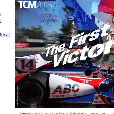
)
)
Tokyo,