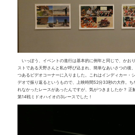
いっぽう、イベントの進行は基本的に例年と同じで、かおり
ストである天野さんと私が呼び込まれ、簡単なあいさつの後、
つあるビデオコーナーに入りました。これはインディカー・シ
デオで振り返るというもので、上映時間52分33秒の大作。ち
れなかったレースがあったんですが、気がつきましたか？ 正解
第14戦ミドオハイオの3レースでした！