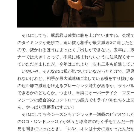
それにしても、琢磨君は確実に腕を上げていますね。会場で
のタイミングが絶妙で、追い抜く相手が最大減速Gに達したと
ので、抜かれるほうはまったく手出しができない。去年は、
ナーでは大きくとって、不意に絡まれないように注意深くオ
ていただきましたが、今年はこれより一歩も二歩も前進して
いやいや、そんなのは私が気づいていなかっただけで、琢磨
れないけれど、相手が最大減速Gに達している横をすり抜ける
の短距離で減速を終えるブレーキング能力があるか、ライバ
できるかのどちらか。つまり、単純にオーバーテイク・マヌ
マシーンの総合的なコントロール能力でもライバルたちを上
ん、やっぱり琢磨君はすごい！
それにしても今シーズンもアンラッキー満載のビデオでした
の○コ・○ンドレッ○ィが延々と琢磨君の行く手を阻んだ一件
見を聞きにいったとき、「いや、オレは十分に速かったんだか