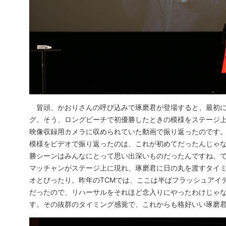
冒頭、かおりさんの呼び込みで琢磨君が登場すると、最初に
グ。そう、ロングビーチで初優勝したときの模様をステージ
映像収録用カメラに収められていた動画で振り返ったのです。T
模様をビデオで振り返ったのは、これが初めてだったんじゃな
勝シーンはみんなにとって思い出深いものだったんですね。
マッチャンがステージ上に現れ、琢磨君に日の丸を渡すタイ
オとぴったり。昨年のTCMでは、ここは半ばフラッシュアイ
だったので、リハーサルをそれほど念入りにやったわけじゃ
す。その抜群のタイミング感覚で、これからも格好いい琢磨