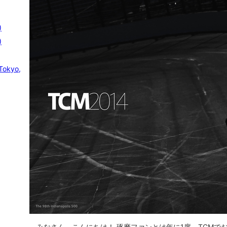
)
)
Tokyo,
みなさん、こんにちは！ 琢磨ファンとは年に1度、TCMで