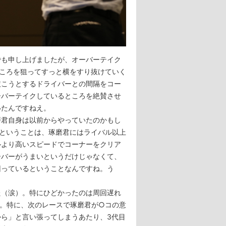
も申し上げましたが、オーバーテイク
ころを狙ってすっと横をすり抜けていく
抜こうとするドライバーとの間隔をコー
ーバーテイクしているところを絶賛させ
いたんですねえ。
君自身は以前からやっていたのかもし
ということは、琢磨君にはライバル以上
ルより高いスピードでコーナーをクリア
ーバーがうまいというだけじゃなくて、
回っているということなんですね。う
（涙）。特にひどかったのは周回遅れ
。特に、次のレースで琢磨君が○コの意
ら」と言い張ってしまうあたり、3代目