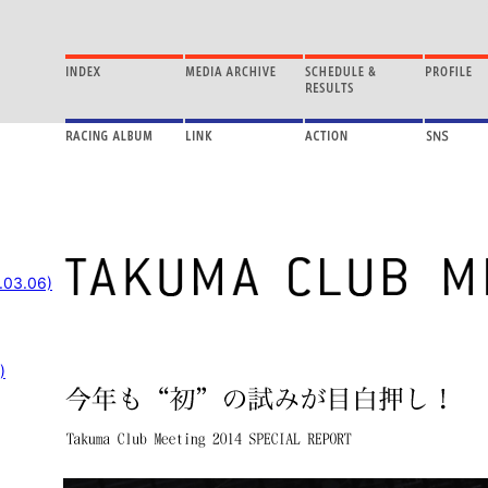
.03.06)
)