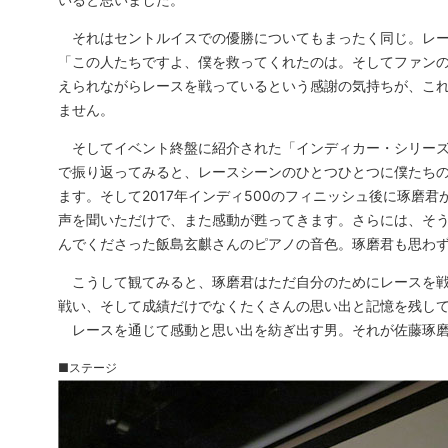
それはセントルイスでの優勝についてもまったく同じ。レー
「この人たちですよ、僕を救ってくれたのは。そしてファン
えられながらレースを戦っているという感謝の気持ちが、こ
ません。
そしてイベント終盤に紹介された「インディカー・シリーズ
で振り返ってみると、レースシーンのひとつひとつに僕たち
ます。そして2017年インディ500のフィニッシュ後に琢磨
声を聞いただけで、また感動が甦ってきます。さらには、そ
んでくださった飯島玄麒さんのピアノの音色。琢磨君も思わ
こうして観てみると、琢磨君はただ自分のためにレースを戦
戦い、そして成績だけでなくたくさんの思い出と記憶を残し
レースを通じて感動と思い出を紡ぎ出す男。それが佐藤琢磨
■ステージ