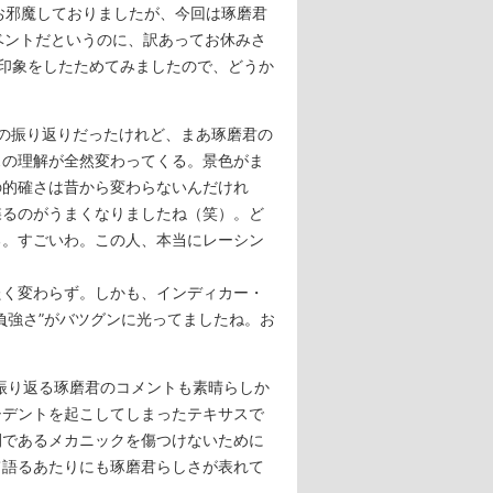
お邪魔しておりましたが、今回は琢磨君
ベントだというのに、訳あってお休みさ
の印象をしたためてみましたので、どうか
ンの振り返りだったけれど、まあ琢磨君の
スの理解が全然変わってくる。景色がま
の的確さは昔から変わらないんだけれ
喋るのがうまくなりましたね（笑）。ど
る。すごいわ。この人、本当にレーシン
く変わらず。しかも、インディカー・
負強さ”がバツグンに光ってましたね。お
振り返る琢磨君のコメントも素晴らしか
シデントを起こしてしまったテキサスで
間であるメカニックを傷つけないために
て語るあたりにも琢磨君らしさが表れて