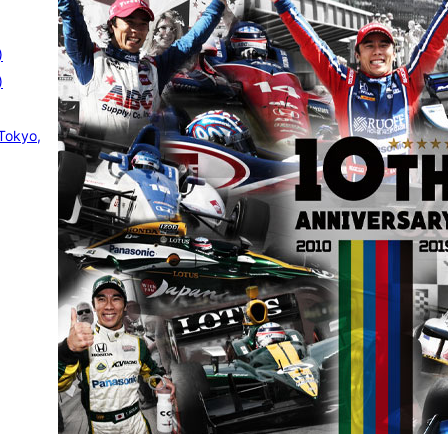
)
)
Tokyo,