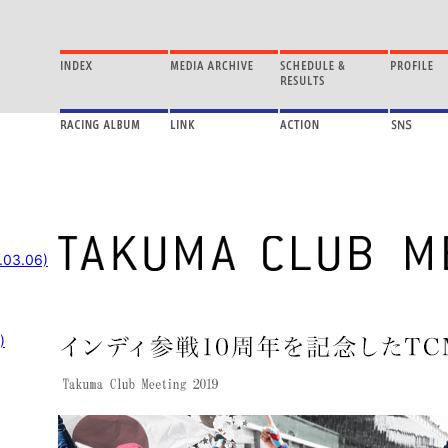
.03.06)
)