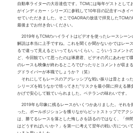
自動車ライターの大谷達也です。TCMには毎年ゲストとして
がインディカー・シリーズに参戦して10年目の記念すべきイ
せていただきました。そこでGAORAの放送で拝見したTCM
最後までお付き合いください。
2019年もTCMのハイライトはビデオを使ったレースシー
解説は本当に上手ですね。これを聞くか聞かないかではレー
るで違って見えるといってもいいくらい。こういうコメント
ど、今回観ていて思ったのは琢磨君、ビデオの尺にあわせて
のレースも映像が終わるところでぴったりとコメントが収ま
グドライバーが本職でしょうか？（笑）
それにしてもレースのアグレッシブな戦い振りは昔とまった
シリーズを戦うなかで培ってきた“リスクを最小限に抑える勝
かげで安心して観ていられました。ベテランの味わいです。
2019年も印象に残るレースがいくつかありました。それを
った。ポールポジションを獲りながらピットストップでアク
は、勝てるレースを落とした悔しさを語るのではなく、「仲
はどうすればいいか？」を第一に考えて翌年の戦い方につい
いると思いました。