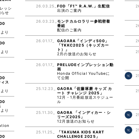
26.03.25_
FOD「F1™ R.A.W.」生配信
2
レッシ
出演のご案内
知らせ
26.03.23_
モンテカルロラリー参戦密着
00
番組
2
配信のご案内
スより
26.01.17_
GAOARA「インディ500」
2
00
「TKKC2025（キッズカー
ト）」
スより
2
2月の放送のお知らせ
E
26.01.17_
PRELUDEインプレッション動
画
Honda Official YouTubeに
2
00
て公開
ティス
25.12.23_
GAORA「佐藤琢磨 キッズ カ
スより
2
ート チャレンジ 2025」
12月・1月番組放送スケジュー
00
ル
果
スより
25.11.30_
GAORA 「インディカー・シ
2
リーズ2025」
E
12月放送のお知らせ
ation
2
25.11.25_
「TAKUMA KIDS KART
00
CHALLENGE 2025」