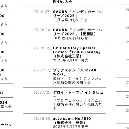
FINAL大会
スより
2
25.10.27_
GAORA 「インディカー・シ
00
リーズ2025」
11月放送のお知らせ
スより
2
25.09.24_
GAORA 「インディカー・シ
00
リーズ2025」【更新版】
果
10月放送のお知らせ
スより
2
25.09.09_
GP Car Story Special
00
Edition 「Eddie Jordan」
果
（株式会社三栄）
スより
2025年9月10日発売
2
00
25.07.17_
ブリヂストン「BLIZZAK
果
WZ-1」
スより
製品ページ・インプレッショ
ン動画公開のお知らせ
2
E
st
25.07.12_
デロイトトーマツ インタビュ
ー
2
『プロフェッショナリズム』
024
｜成功を掴む努力と挑戦の哲
お知らせ
学
2
Y
25.06.30_
auto sport No.1610
（株式会社 三栄）
ャーセッ
2025年6月27日発売
2