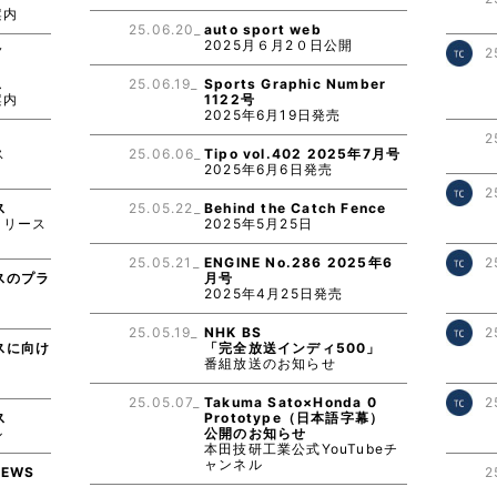
案内
25.06.20_
auto sport web
2025月６月2０日公開
Y
2
ス
25.06.19_
Sports Graphic Number
案内
1122号
2025年6月19日発売
E
2
ス
25.06.06_
Tipo vol.402 2025年7月号
2025年6月6日発売
2
ス
25.05.22_
Behind the Catch Fence
リリース
2025年5月25日
25.05.21_
ENGINE No.286 2025年6
2
スのプラ
月号
2025年4月25日発売
り
25.05.19_
NHK BS
2
スに向け
「完全放送インディ500」
番組放送のお知らせ
り
25.05.07_
Takuma Sato×Honda 0
2
ス
Prototype（日本語字幕）
ル
公開のお知らせ
本田技研工業公式YouTubeチ
ャンネル
NEWS
2