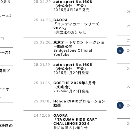
00振り
25.04.29_
auto sport No.1608
（株式会社 三栄）
2025月4月28日発売
2
レース2
25.04.28_
GAORA
り
「インディカー・シリーズ
2
2025」
5月放送のお知らせ
E
オワ
2
25.02.26_
東京オートサロン トークショ
ー動画公開
Bridgestone Official
2
レース1
YouTube
り
25.01.29_
auto sport No.1605
（株式会社 三栄）
2
初日プ
2025月1月29日発売
り
25.01.26_
GOETHE 2025年3月号
（幻冬舎）
2
アイオ
2025年1月25日発売
ル
25.01.10_
Honda CIVICプロモーション
動画
2
E
24.12.05_
GAORA
「TAKUMA KIDS KART
CHALLENGE 2024」
2
0決勝の
番組放送のお知らせ