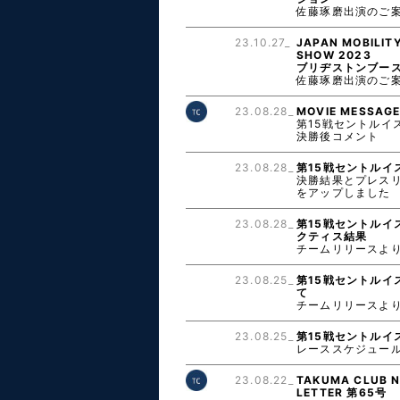
佐藤琢磨出演のご
23.10.27_
JAPAN MOBILIT
SHOW 2023
ブリヂストンブー
佐藤琢磨出演のご
23.08.28_
MOVIE MESSAG
第15戦セントルイ
決勝後コメント
23.08.28_
第15戦セントルイ
決勝結果とプレス
をアップしました
23.08.28_
第15戦セントルイ
クティス結果
チームリリースよ
23.08.25_
第15戦セントルイ
て
チームリリースよ
23.08.25_
第15戦セントルイ
レーススケジュー
23.08.22_
TAKUMA CLUB 
LETTER 第65号