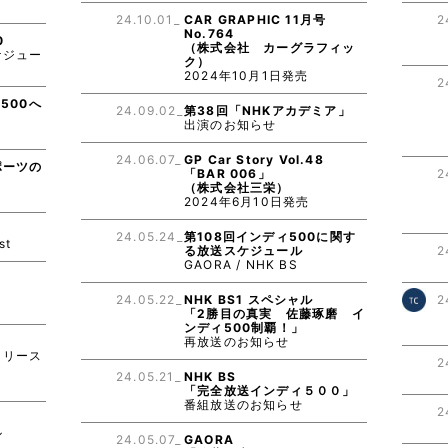
り
24.10.01_
CAR GRAPHIC 11月号
2
No.764
0
（株式会社 カーグラフィッ
ケジュー
ク）
2024年10月1日発売
2
500へ
24.09.02_
第38回「NHKアカデミア」
出演のお知らせ
り
24.06.07_
GP Car Story Vol.48
ポーツの
「BAR 006」
2
（株式会社三栄）
2024年6月10日発売
E
24.05.24_
第108回インディ500に関す
st
る放送スケジュール
2
GAORA / NHK BS
E
24.05.22_
NHK BS1 スペシャル
2
「2勝目の真実 佐藤琢磨 イ
ンディ500制覇！」
再放送のお知らせ
リリース
2
24.05.21_
NHK BS
「完全放送インディ５００」
番組放送のお知らせ
2
ル
24.05.07_
GAORA