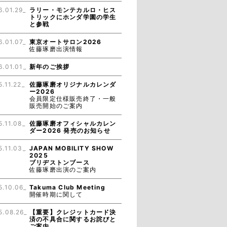
6.01.29_
ラリー・モンテカルロ・ヒス
トリックにホンダ学園の学生
と参戦
6.01.07_
東京オートサロン2026
佐藤琢磨出演情報
6.01.01_
新年のご挨拶
5.11.22_
佐藤琢磨オリジナルカレンダ
ー2026
会員限定仕様販売終了・一般
販売開始のご案内
5.11.08_
佐藤琢磨オフィシャルカレン
ダー2026 発売のお知らせ
5.11.03_
JAPAN MOBILITY SHOW
2025
ブリヂストンブース
佐藤琢磨出演のご案内
5.10.06_
Takuma Club Meeting
開催時期に関して
5.08.26_
【重要】クレジットカード決
済の不具合に関するお詫びと
ご案内