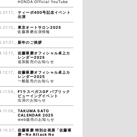
HONDA Official YouTube
5.01.17_
ティーポ400号記念イベント
出演
5.01.10_
東京オートサロン2025
佐藤琢磨出演情報
5.01.01_
新年のご挨拶
4.12.17_
佐藤琢磨オフィシャル卓上カ
レンダー2025
追加販売のお知らせ
4.12.17_
佐藤琢磨オフィシャル卓上カ
レンダー2025
一般販売のお知らせ
4.11.06_
F1ラスベガスGP パブリック
ビューイングイベント
出演のお知らせ
4.11.06_
TAKUMA SATO
CALENDAR 2025
web販売のお知らせ
4.10.07_
佐藤琢磨 特別企画展「佐藤琢
磨～No Attack No