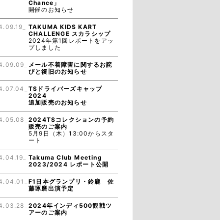
Chance」
開催のお知らせ
4.09.19_
TAKUMA KIDS KART
CHALLENGE スカラシップ
2024年第1回レポートをアッ
プしました
4.09.09_
メール不着障害に関するお詫
びと復旧のお知らせ
4.07.04_
TSドライバーズキャップ
2024
追加販売のお知らせ
4.05.08_
2024TSコレクションの予約
販売のご案内
5月9日（木）13:00からスタ
ート
4.04.19_
Takuma Club Meeting
2023/2024 レポート公開
4.04.01_
F1日本グランプリ・鈴鹿 佐
藤琢磨出演予定
4.03.28_
2024年インディ500観戦ツ
アーのご案内