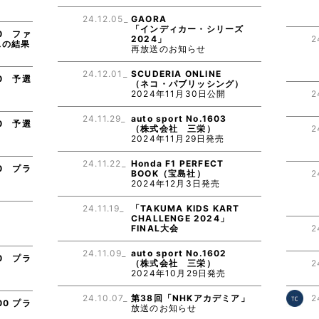
り
24.12.05_
GAORA
「インディカー・シリーズ
0 ファ
2024」
2
スの結果
再放送のお知らせ
り
24.12.01_
SCUDERIA ONLINE
0 予選
（ネコ・パブリッシング）
2024年11月30日公開
2
り
24.11.29_
auto sport No.1603
0 予選
（株式会社 三栄）
2
2024年11月29日発売
り
24.11.22_
Honda F1 PERFECT
0 プラ
BOOK（宝島社）
2
2024年12月3日発売
り
24.11.19_
「TAKUMA KIDS KART
E
CHALLENGE 2024」
FINAL大会
2
24.11.09_
auto sport No.1602
0 プラ
（株式会社 三栄）
2
2024年10月29日発売
り
24.10.07_
第38回「NHKアカデミア」
2
0 プラ
放送のお知らせ