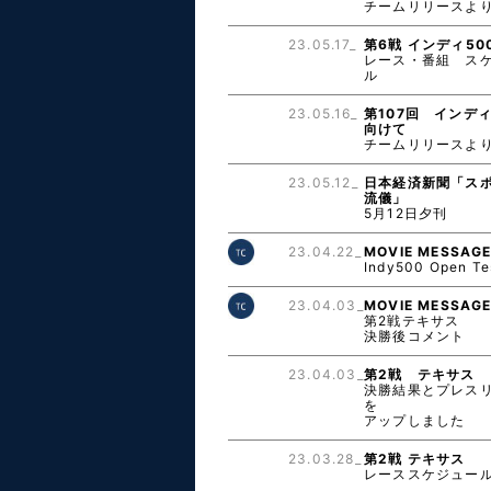
チームリリースよ
23.05.17_
第6戦 インディ50
レース・番組 ス
ル
23.05.16_
第107回 インディ
向けて
チームリリースよ
23.05.12_
日本経済新聞「ス
流儀」
5月12日夕刊
23.04.22_
MOVIE MESSAG
Indy500 Open Te
23.04.03_
MOVIE MESSAG
第2戦テキサス
決勝後コメント
23.04.03_
第2戦 テキサス
決勝結果とプレス
を
アップしました
23.03.28_
第2戦 テキサス
レーススケジュー