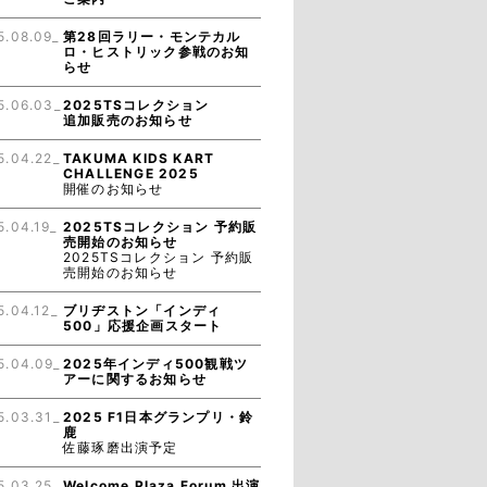
5.08.09_
第28回ラリー・モンテカル
ロ・ヒストリック参戦のお知
らせ
5.06.03_
2025TSコレクション
追加販売のお知らせ
5.04.22_
TAKUMA KIDS KART
CHALLENGE 2025
開催のお知らせ
5.04.19_
2025TSコレクション 予約販
売開始のお知らせ
2025TSコレクション 予約販
売開始のお知らせ
5.04.12_
ブリヂストン「インディ
500」応援企画スタート
5.04.09_
2025年インディ500観戦ツ
アーに関するお知らせ
5.03.31_
2025 F1日本グランプリ・鈴
鹿
佐藤琢磨出演予定
5.03.25_
Welcome Plaza Forum 出演