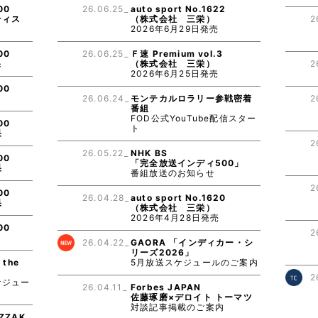
00
26.06.25_
auto sport No.1622
ティス
（株式会社 三栄）
2
2026年6月29日発売
00
26.06.25_
Ｆ速 Premium vol.3
果
（株式会社 三栄）
2
2026年6月25日発売
00
26.06.24_
モンテカルロラリー参戦密着
2
番組
FOD公式YouTube配信スター
00
ト
果
2
26.05.22_
NHK BS
00
「完全放送インディ500」
果
番組放送のお知らせ
2
00
26.04.28_
auto sport No.1620
果
（株式会社 三栄）
2026年4月28日発売
00
2
果
26.04.22_
GAORA 「インディカー・シ
リーズ2026」
 the
5月放送スケジュールのご案内
0
2
ケジュー
26.04.11_
Forbes JAPAN
佐藤琢磨×デロイト トーマツ
対談記事掲載のご案内
ZZAK