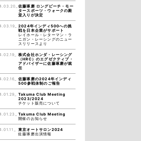
4.03.20_
佐藤琢磨 ロングビーチ・モー
タースポーツ・ウォークの殿
堂入りが決定
4.03.19_
2024年インディ500への挑
戦を日本企業がサポート
レイホール・レターマン・ラ
ニガン・レーシングのニュー
スリリースより
4.02.19_
株式会社ホンダ・レーシング
（HRC）のエグゼクティブ・
アドバイザーに佐藤琢磨が就
任
4.02.16_
佐藤琢磨の2024年インディ
500参戦体制のご報告
4.01.29_
Takuma Club Meeting
2023/2024
チケット販売について
4.01.23_
Takuma Club Meeting
開催のお知らせ
4.01.11_
東京オートサロン2024
佐藤琢磨出演情報